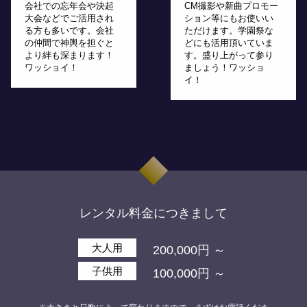
会社での忘年会や決起
CM撮影や新曲プロモー
大会などでご活用され
ション等にもお使いい
る方も多いです。会社
ただけます。学園祭な
の仲間で神輿を担ぐと
どにも活用頂いていま
より絆も深まります！
す。盛り上がって参り
ワッショイ！
ましょう！ワッショ
イ！
レンタル料金につきまして
大人用
200,000円 ～
子供用
100,000円 ～