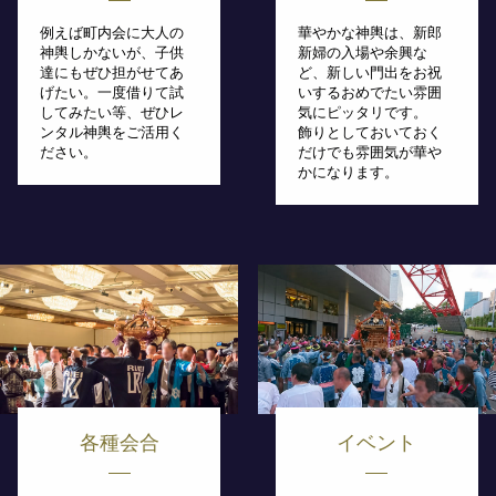
例えば町内会に大人の
華やかな神輿は、新郎
神輿しかないが、子供
新婦の入場や余興な
達にもぜひ担がせてあ
ど、新しい門出をお祝
げたい。一度借りて試
いするおめでたい雰囲
してみたい等、ぜひレ
気にピッタリです。
ンタル神輿をご活用く
飾りとしておいておく
ださい。
だけでも雰囲気が華や
かになります。
各種会合
イベント