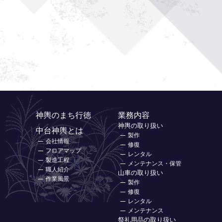
神輿のまち行徳
業務内容
神輿の取り扱い
中台神輿とは
製作
会社情報
修復
フロアマップ
レンタル
製造工程
メンテナンス・保管
職人紹介
山車の取り扱い
作業風景
製作
修復
レンタル
メンテナンス
祭礼用品の取り扱い