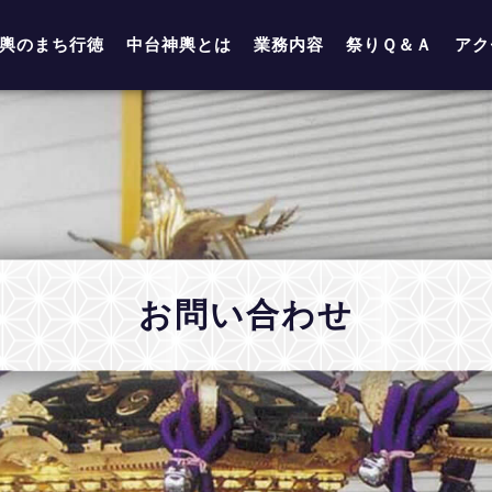
輿のまち行徳
中台神輿とは
業務内容
祭りＱ＆Ａ
アク
お問い合わせ